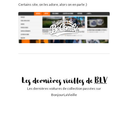
Certains site, on les adore, alors on en parle ;)
Les dernières vieilles de
BLV
Les dernières voitures de collection passées sur
BonjourLaVieille