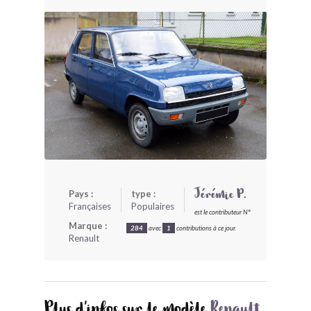
BONJOURLAVIEILLE ?
MODÈLES ET MARQUES
COMMENT FONCTIONNE BLV ?
Pays :
type :
Jérémie P.
Françaises
Populaires
est le contributeur N°
Marque :
284
avec
1
contributions à ce jour.
Renault