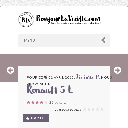
MENU
AU HASARD
POUR CE
01 AVRIL 2013,
NOUS
Jérémie P.
PROPOSE UNE
ARCHIVES
Renault 5 L
LES CONTRIBUTEURS
11
votants
Et si vous votiez ?
LE BLOG
JE VOTE !