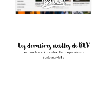
Les dernières vieilles de
BLV
Les dernières voitures de collection passées sur
BonjourLaVieille