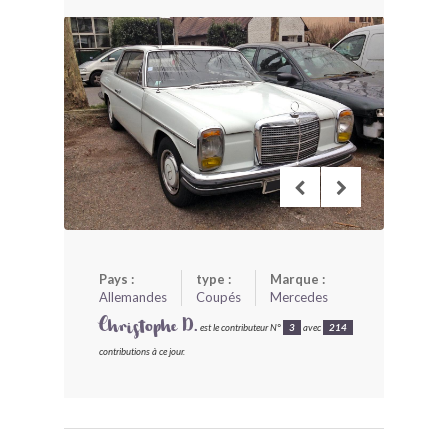
BONJOURLAVIEILLE ?
MODÈLES ET MARQUES
COMMENT FONCTIONNE BLV ?
Pays :
type :
Marque :
Allemandes
Coupés
Mercedes
Christophe D.
est le contributeur N°
3
avec
214
contributions à ce jour.