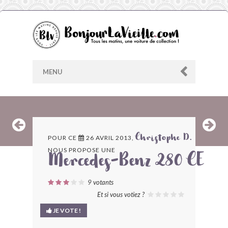
MENU
AU HASARD
POUR CE
26 AVRIL 2013,
Christophe D.
NOUS PROPOSE UNE
ARCHIVES
Mercedes-Benz 280 CE
LES CONTRIBUTEURS
9
votants
Et si vous votiez ?
LE BLOG
JE VOTE !