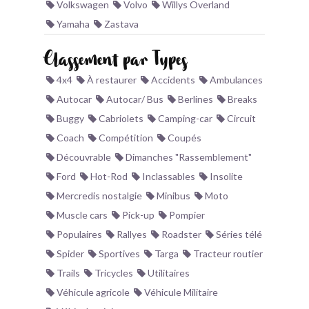
Volkswagen
Volvo
Willys Overland
Yamaha
Zastava
Classement par Types
4x4
À restaurer
Accidents
Ambulances
Autocar
Autocar/ Bus
Berlines
Breaks
Buggy
Cabriolets
Camping-car
Circuit
Coach
Compétition
Coupés
Découvrable
Dimanches "Rassemblement"
Ford
Hot-Rod
Inclassables
Insolite
Mercredis nostalgie
Minibus
Moto
Muscle cars
Pick-up
Pompier
Populaires
Rallyes
Roadster
Séries télé
Spider
Sportives
Targa
Tracteur routier
Trails
Tricycles
Utilitaires
Véhicule agricole
Véhicule Militaire