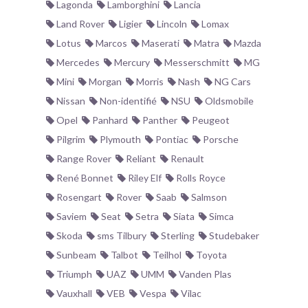
Lagonda
Lamborghini
Lancia
Land Rover
Ligier
Lincoln
Lomax
Lotus
Marcos
Maserati
Matra
Mazda
Mercedes
Mercury
Messerschmitt
MG
Mini
Morgan
Morris
Nash
NG Cars
Nissan
Non-identifié
NSU
Oldsmobile
Opel
Panhard
Panther
Peugeot
Pilgrim
Plymouth
Pontiac
Porsche
Range Rover
Reliant
Renault
René Bonnet
Riley Elf
Rolls Royce
Rosengart
Rover
Saab
Salmson
Saviem
Seat
Setra
Siata
Simca
Skoda
sms Tilbury
Sterling
Studebaker
Sunbeam
Talbot
Teilhol
Toyota
Triumph
UAZ
UMM
Vanden Plas
Vauxhall
VEB
Vespa
Vilac