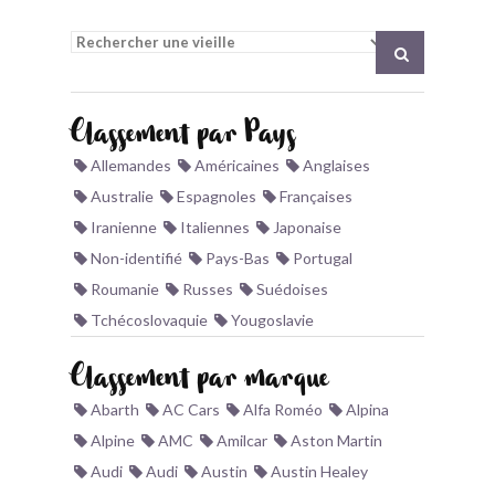
BONJOURLAVIEILLE ?
MODÈLES ET MARQUES
Classement par Pays
COMMENT FONCTIONNE BLV ?
Allemandes
Américaines
Anglaises
Australie
Espagnoles
Françaises
Iranienne
Italiennes
Japonaise
Non-identifié
Pays-Bas
Portugal
Roumanie
Russes
Suédoises
Tchécoslovaquie
Yougoslavie
Classement par marque
Abarth
AC Cars
Alfa Roméo
Alpina
Alpine
AMC
Amilcar
Aston Martin
Audi
Audi
Austin
Austin Healey