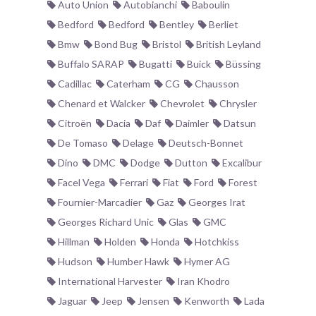
Auto Union
Autobianchi
Baboulin
Bedford
Bedford
Bentley
Berliet
Bmw
Bond Bug
Bristol
British Leyland
Buffalo SARAP
Bugatti
Buick
Büssing
Cadillac
Caterham
CG
Chausson
Chenard et Walcker
Chevrolet
Chrysler
Citroën
Dacia
Daf
Daimler
Datsun
De Tomaso
Delage
Deutsch-Bonnet
Dino
DMC
Dodge
Dutton
Excalibur
Facel Vega
Ferrari
Fiat
Ford
Forest
Fournier-Marcadier
Gaz
Georges Irat
Georges Richard Unic
Glas
GMC
Hillman
Holden
Honda
Hotchkiss
Hudson
Humber Hawk
Hymer AG
International Harvester
Iran Khodro
Jaguar
Jeep
Jensen
Kenworth
Lada