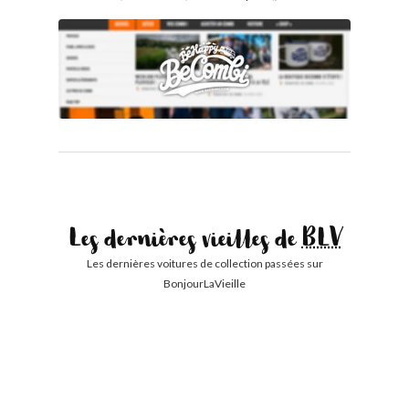
Les dernières vieilles de
BLV
Les dernières voitures de collection passées sur
BonjourLaVieille