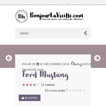
MENU
AU HASARD
POUR CE
07 DÉCEMBRE 2012,
NOUS
Chris
PROPOSE UNE
ARCHIVES
Ford Mustang
LES CONTRIBUTEURS
15
votants
Et si vous votiez ?
LE BLOG
JE VOTE !