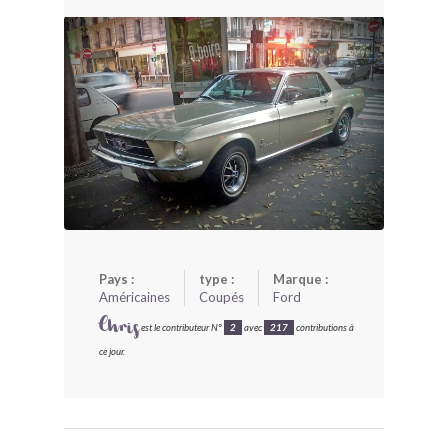
BONJOURLAVIEILLE ?
MODÈLES ET MARQUES
COMMENT FONCTIONNE BLV ?
Pays :
type :
Marque :
Américaines
Coupés
Ford
Chris
est le contributeur N°
2
avec
217
contributions à
ce jour.