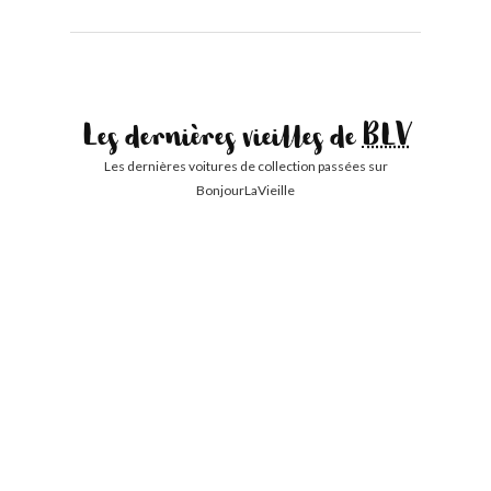
Les dernières vieilles de
BLV
Les dernières voitures de collection passées sur
BonjourLaVieille