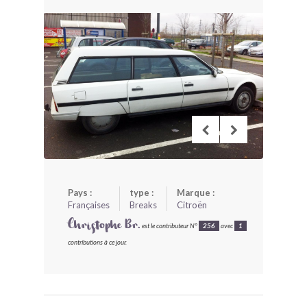
BONJOURLAVIEILLE ?
MODÈLES ET MARQUES
COMMENT FONCTIONNE BLV ?
Pays :
type :
Marque :
Françaises
Breaks
Citroën
Christophe Br.
est le contributeur N°
256
avec
1
contributions à ce jour.