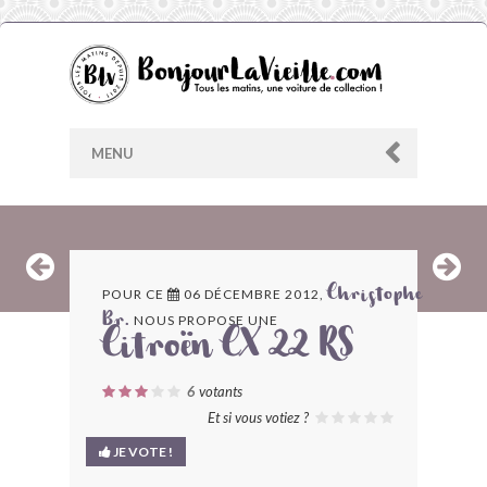
MENU
AU HASARD
POUR CE
06 DÉCEMBRE 2012,
Christophe
NOUS PROPOSE UNE
Br.
ARCHIVES
Citroën CX 22 RS
LES CONTRIBUTEURS
6
votants
Et si vous votiez ?
LE BLOG
JE VOTE !