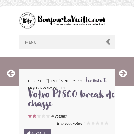
MENU
AU HASARD
POUR CE
19 FÉVRIER 2012,
Jérôme T.
NOUS PROPOSE UNE
ARCHIVES
Volvo P1800 break de
chasse
LES CONTRIBUTEURS
4
votants
LE BLOG
Et si vous votiez ?
JE VOTE !