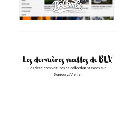
Les dernières vieilles de
BLV
Les dernières voitures de collection passées sur
BonjourLaVieille