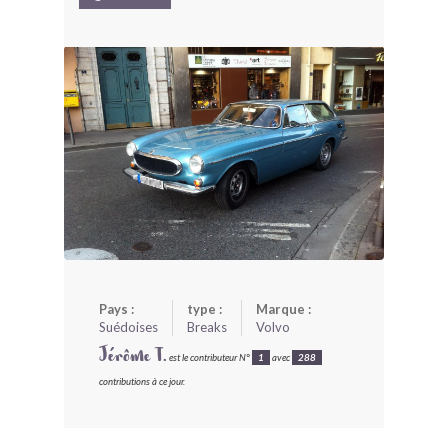
BONJOURLAVIEILLE ?
MODÈLES ET MARQUES
COMMENT FONCTIONNE BLV ?
Pays :
type :
Marque :
Suédoises
Breaks
Volvo
Jérôme T.
est le contributeur N°
1
avec
288
contributions à ce jour.