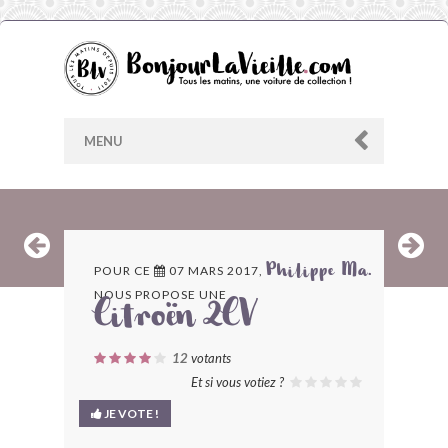
MENU
AU HASARD
POUR CE
07 MARS 2017,
Philippe Ma.
NOUS PROPOSE UNE
ARCHIVES
Citroën 2CV
LES CONTRIBUTEURS
12
votants
Et si vous votiez ?
LE BLOG
JE VOTE !