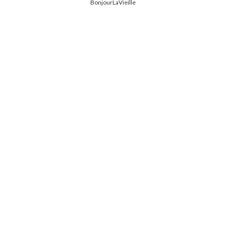
BonjourLaVieille