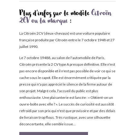
Plus d'infos sur le modèle
Citroën
2CV ou la marque
:
La Citroën 2CV (deux-chevaux) est une voiture populaire
française produite par Citroën entre le 7 octobre 1948 et 27
juillet 1990.
Le 7 octobre 19488, au salon de l'automobile de Paris,
Citroën présente la 2 CV type A presque définitive. Elle n'est
pas encore disponible et il n'est pas possible de voir ce qui se
cache sous le capot. Elle est énormément critiquée par la
presse qui n'a pas apprécié le silence de la firme autour de
son projet. Malgré cela, l'accueil du public est plus
enthousiaste. Une plaisanterie est lancée : « Obtient-on un
ouvre-boîte avec elle ? ». Le succès de curiosité est aussitôt
refroidi par son prix qui n'est que provisoire et par des délais
de livraison trop flous. Très rustique, avec une silhouette
déconcertante, elle semble issue...