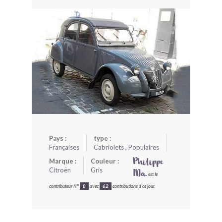
BONJOURLAVIEILLE ?
MODÈLES ET MARQUES
COMMENT FONCTIONNE BLV ?
Pays :
type :
Françaises
Cabriolets
,
Populaires
Marque :
Couleur :
Philippe
Citroën
Gris
Ma.
est le
contributeur N°
8
avec
62
contributions à ce jour.