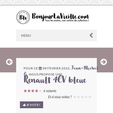
MENU
AU HASARD
POUR CE
09 FÉVRIER 2012,
Jean-Michel
NOUS PROPOSE UNE
G.
ARCHIVES
Renault 4CV bleue
LES CONTRIBUTEURS
6
votants
Et si vous votiez ?
LE BLOG
JE VOTE !