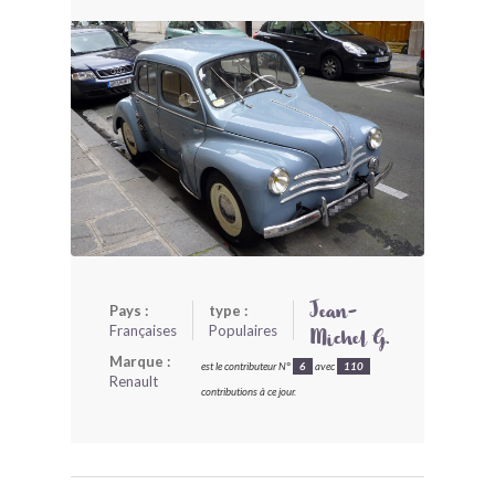
BONJOURLAVIEILLE ?
MODÈLES ET MARQUES
COMMENT FONCTIONNE BLV ?
Pays :
type :
Jean-
Françaises
Populaires
Michel G.
Marque :
est le contributeur N°
6
avec
110
Renault
contributions à ce jour.