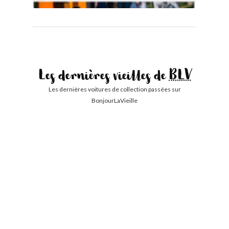
Les dernières vieilles de
BLV
Les dernières voitures de collection passées sur
BonjourLaVieille