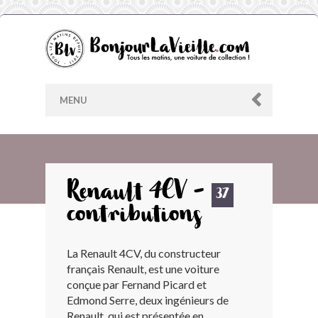
MENU
AU HASARD
Renault 4CV -
37
contributions
ARCHIVES
La Renault 4CV, du constructeur
LES CONTRIBUTEURS
français Renault, est une voiture
conçue par Fernand Picard et
LE BLOG
Edmond Serre, deux ingénieurs de
Renault, qui est présentée en