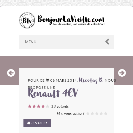
MENU
AU HASARD
POUR CE
08 MARS 2014,
NOUS
Nicolas B.
PROPOSE UNE
ARCHIVES
Renault 4CV
LES CONTRIBUTEURS
13
votants
Et si vous votiez ?
LE BLOG
JE VOTE !