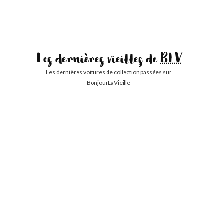
Les dernières vieilles de
BLV
Les dernières voitures de collection passées sur
BonjourLaVieille