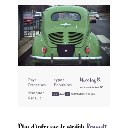
BONJOURLAVIEILLE ?
MODÈLES ET MARQUES
COMMENT FONCTIONNE BLV ?
Pays :
type :
Nicolas B.
Françaises
Populaires
est le contributeur N°
Marque :
79
avec
3
contributions à ce jour.
Renault