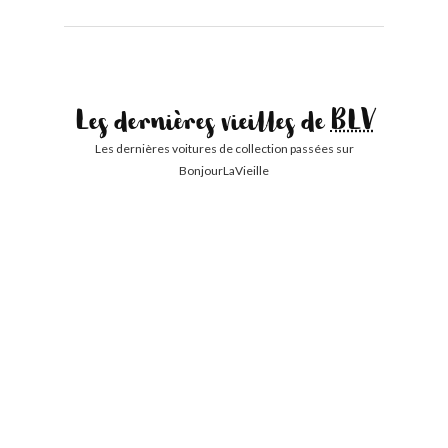
Les dernières vieilles de
BLV
Les dernières voitures de collection passées sur
BonjourLaVieille