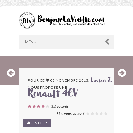
MENU
AU HASARD
POUR CE
03 NOVEMBRE 2013,
Lucien Z.
NOUS PROPOSE UNE
ARCHIVES
Renault 4CV
LES CONTRIBUTEURS
12
votants
Et si vous votiez ?
LE BLOG
JE VOTE !