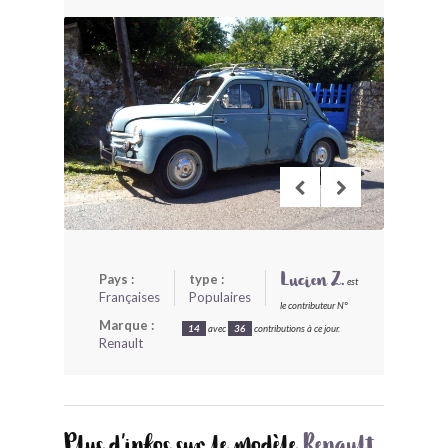
BONJOURLAVIEILLE ?
MODÈLES ET MARQUES
COMMENT FONCTIONNE BLV ?
Pays :
type :
Lucien Z.
est
Françaises
Populaires
le contributeur N°
Marque :
14
avec
36
contributions à ce jour.
Renault