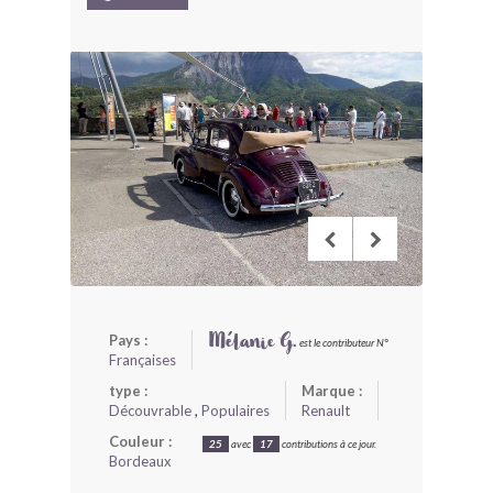
BONJOURLAVIEILLE ?
MODÈLES ET MARQUES
COMMENT FONCTIONNE BLV ?
Pays :
Mélanie G.
est le contributeur N°
Françaises
type :
Marque :
Découvrable
,
Populaires
Renault
Couleur :
25
avec
17
contributions à ce jour.
Bordeaux