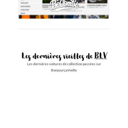
Les dernières vieilles de
BLV
Les dernières voitures de collection passées sur
BonjourLaVieille