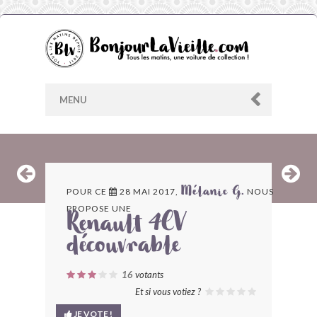
MENU
AU HASARD
POUR CE
28 MAI 2017,
NOUS
Mélanie G.
PROPOSE UNE
ARCHIVES
Renault 4CV
découvrable
LES CONTRIBUTEURS
16
votants
LE BLOG
Et si vous votiez ?
JE VOTE !