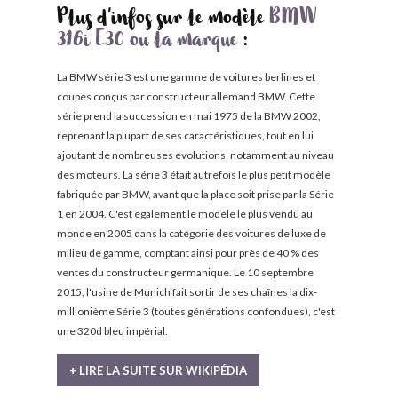
Plus d'infos sur le modèle
BMW
316i E30 ou la marque
:
La BMW série 3 est une gamme de voitures berlines et
coupés conçus par constructeur allemand BMW. Cette
série prend la succession en mai 1975 de la BMW 2002,
reprenant la plupart de ses caractéristiques, tout en lui
ajoutant de nombreuses évolutions, notamment au niveau
des moteurs. La série 3 était autrefois le plus petit modèle
fabriquée par BMW, avant que la place soit prise par la Série
1 en 2004. C'est également le modèle le plus vendu au
monde en 2005 dans la catégorie des voitures de luxe de
milieu de gamme, comptant ainsi pour près de 40 % des
ventes du constructeur germanique. Le 10 septembre
2015, l'usine de Munich fait sortir de ses chaînes la dix-
millionième Série 3 (toutes générations confondues), c'est
une 320d bleu impérial.
+ LIRE LA SUITE SUR WIKIPÉDIA