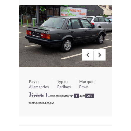
BONJOURLAVIEILLE ?
MODÈLES ET MARQUES
COMMENT FONCTIONNE BLV ?
Pays :
type :
Marque :
Allemandes
Berlines
Bmw
Jérôme T.
est le contributeur N°
1
avec
288
contributions à ce jour.