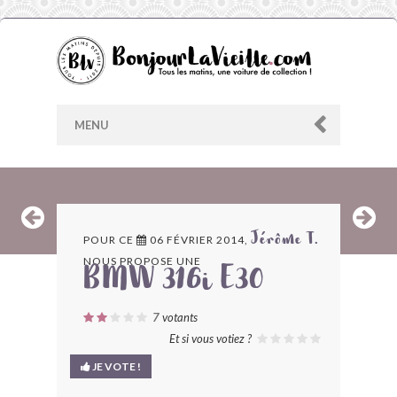
MENU
AU HASARD
POUR CE
06 FÉVRIER 2014,
Jérôme T.
NOUS PROPOSE UNE
ARCHIVES
BMW 316i E30
LES CONTRIBUTEURS
7
votants
Et si vous votiez ?
LE BLOG
JE VOTE !