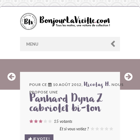
MENU
AU HASARD
POUR CE
10 AOÛT 2012,
NOUS
Nicolas H.
PROPOSE UNE
ARCHIVES
Panhard Dyna Z
cabriolet bi-ton
LES CONTRIBUTEURS
15
votants
LE BLOG
Et si vous votiez ?
JE VOTE !