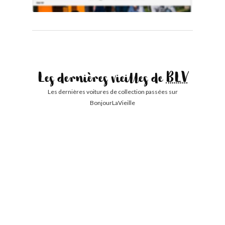
Les dernières vieilles de
BLV
Les dernières voitures de collection passées sur
BonjourLaVieille