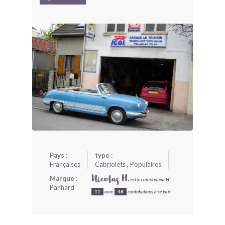
BONJOURLAVIEILLE ?
MODÈLES ET MARQUES
COMMENT FONCTIONNE BLV ?
Pays :
type :
Françaises
Cabriolets
,
Populaires
Marque :
Nicolas H.
est le contributeur N°
Panhard
11
avec
48
contributions à ce jour.