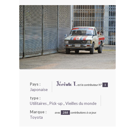
BONJOURLAVIEILLE ?
MODÈLES ET MARQUES
COMMENT FONCTIONNE BLV ?
Pays :
Jérôme T.
est le contributeur N°
1
Japonaise
type :
Utilitaires
,
Pick-up
,
Vieilles du monde
Marque :
avec
288
contributions à ce jour.
Toyota