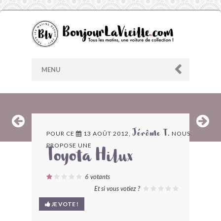
MENU
AU HASARD
POUR CE
13 AOÛT 2012,
NOUS
Jérôme T.
PROPOSE UNE
ARCHIVES
Toyota Hilux
LES CONTRIBUTEURS
6
votants
Et si vous votiez ?
LE BLOG
JE VOTE !