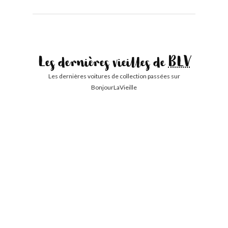
Les dernières vieilles de
BLV
Les dernières voitures de collection passées sur
BonjourLaVieille