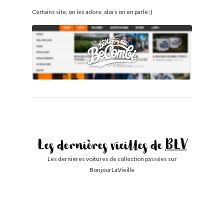
Certains site, on les adore, alors on en parle ;)
Les dernières vieilles de
BLV
Les dernières voitures de collection passées sur
BonjourLaVieille