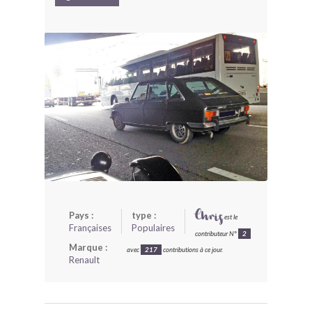
BONJOURLAVIEILLE ?
MODÈLES ET MARQUES
COMMENT FONCTIONNE BLV ?
Pays :
type :
Chris
est le
Françaises
Populaires
contributeur N°
2
Marque :
avec
217
contributions à ce jour.
Renault