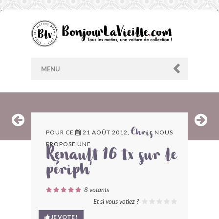
MENU
AU HASARD
POUR CE
21 AOÛT 2012,
NOUS
Chris
PROPOSE UNE
ARCHIVES
Renault 16 tx sur le
périph'
LES CONTRIBUTEURS
8
votants
LE BLOG
Et si vous votiez ?
JE VOTE !