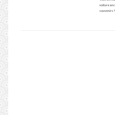
voiture an
souvenirs ?