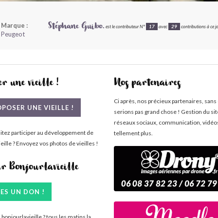
Marque :
Stéphane Guibo.
est le contributeur N°
17
avec
29
contributions à ce jo
Peugeot
r une vieille !
Nos partenaires
Ci après, nos précieux partenaires, sans
POSER UNE VIEILLE !
serions pas grand chose ! Gestion du si
réseaux sociaux, communication, vidéo
itez participer au développement de
tellement plus.
eille ? Envoyez vos photos de vieilles !
ir Bonjourlavieille
TES UN DON !
bonjourlavieille ? tous les matins la