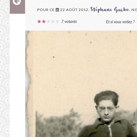
POUR CE
22 AOÛT 2012,
NO
Stéphane Guibo.
7
votants
Et si vous votiez ?