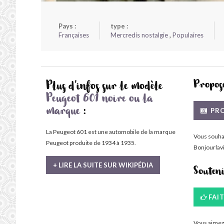
Pays :
type :
Françaises
Mercredis nostalgie
,
Populaires
Propose
Plus d'infos sur le modèle
Peugeot 601 noire ou la
PRO
marque
:
La Peugeot 601 est une automobile de la marque
Vous souha
Peugeot produite de 1934 à 1935.
Bonjourlavi
+ LIRE LA SUITE SUR WIKIPÉDIA
Souten
FAI
Vous aimez 