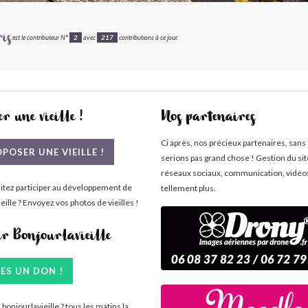
is
est le contributeur N°
2
avec
217
contributions à ce jour.
r une vieille !
Nos partenaires
Ci après, nos précieux partenaires, sans
POSER UNE VIEILLE !
serions pas grand chose ! Gestion du si
réseaux sociaux, communication, vidéo
itez participer au développement de
tellement plus.
eille ? Envoyez vos photos de vieilles !
ir Bonjourlavieille
TES UN DON !
bonjourlavieille ? tous les matins la