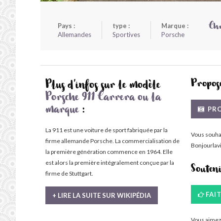
Pays :
type :
Marque :
Chr
Allemandes
Sportives
Porsche
Propose
Plus d'infos sur le modèle
Porsche 911 Carrera ou la
PRO
marque
:
La 911 est une voiture de sport fabriquée par la
Vous souha
firme allemande Porsche. La commercialisation de
Bonjourlavi
la première génération commence en 1964. Elle
est alors la première intégralement conçue par la
Souten
firme de Stuttgart.
FAI
+ LIRE LA SUITE SUR WIKIPÉDIA
Vous aimez 