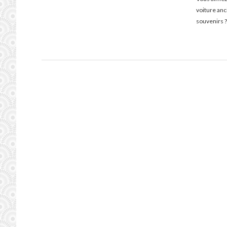
voiture an
souvenirs ?