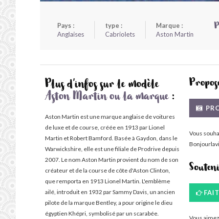
Pays :
type :
Marque :
P
Anglaises
Cabriolets
Aston Martin
Propose
Plus d'infos sur le modèle
Aston Martin ou la marque
:
PRO
Aston Martin est une marque anglaise de voitures
de luxe et de course, créée en 1913 par Lionel
Vous souha
Martin et Robert Bamford. Basée à Gaydon, dans le
Bonjourlavi
Warwickshire, elle est une filiale de Prodrive depuis
2007. Le nom Aston Martin provient du nom de son
Souten
créateur et de la course de côte d'Aston Clinton,
que remporta en 1913 Lionel Martin. L'emblème
ailé, introduit en 1932 par Sammy Davis, un ancien
FAI
pilote de la marque Bentley, a pour origine le dieu
égyptien Khépri, symbolisé par un scarabée.
Vous aimez 