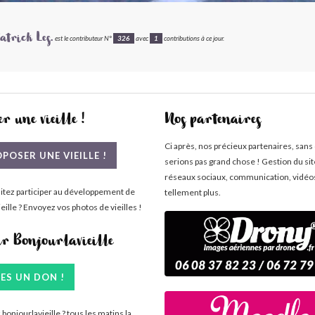
atrick Les.
est le contributeur N°
326
avec
1
contributions à ce jour.
r une vieille !
Nos partenaires
Ci après, nos précieux partenaires, sans
POSER UNE VIEILLE !
serions pas grand chose ! Gestion du si
réseaux sociaux, communication, vidéo
itez participer au développement de
tellement plus.
eille ? Envoyez vos photos de vieilles !
ir Bonjourlavieille
TES UN DON !
bonjourlavieille ? tous les matins la