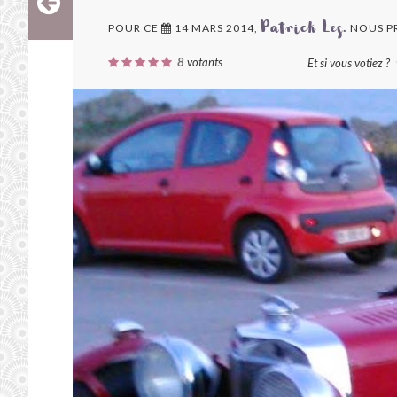
POUR CE
14 MARS 2014,
NOUS P
Patrick Les.
8
votants
Et si vous votiez ?