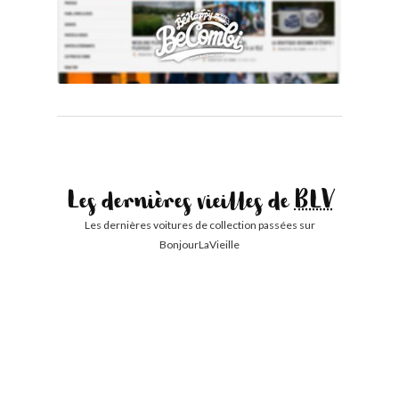
Les dernières vieilles de
BLV
Les dernières voitures de collection passées sur
BonjourLaVieille