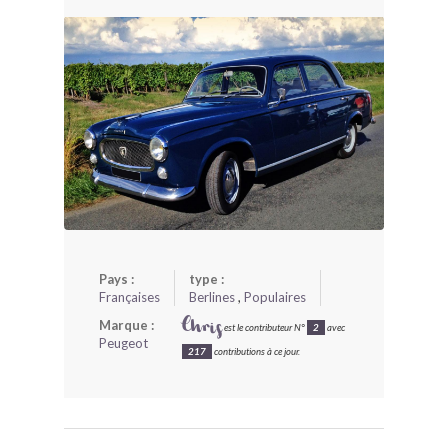
BONJOURLAVIEILLE ?
MODÈLES ET MARQUES
COMMENT FONCTIONNE BLV ?
Pays :
type :
Françaises
Berlines
,
Populaires
Marque :
Chris
est le contributeur N°
2
avec
Peugeot
217
contributions à ce jour.