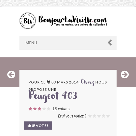
MENU
AU HASARD
POUR CE
03 MARS 2014,
NOUS
Chris
PROPOSE UNE
ARCHIVES
Peugeot 403
LES CONTRIBUTEURS
15
votants
Et si vous votiez ?
LE BLOG
JE VOTE !