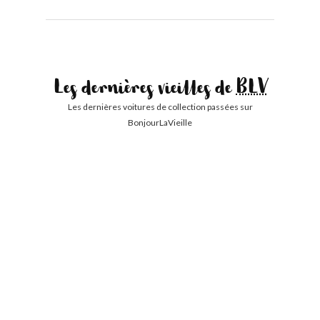
Les dernières vieilles de
BLV
Les dernières voitures de collection passées sur
BonjourLaVieille