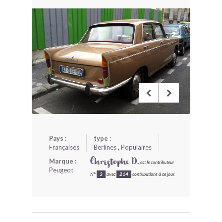
BONJOURLAVIEILLE ?
MODÈLES ET MARQUES
COMMENT FONCTIONNE BLV ?
Pays :
type :
Françaises
Berlines
,
Populaires
Marque :
Christophe D.
est le contributeur
Peugeot
N°
3
avec
214
contributions à ce jour.