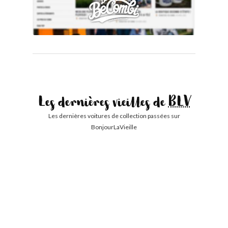
Les dernières vieilles de
BLV
Les dernières voitures de collection passées sur
BonjourLaVieille