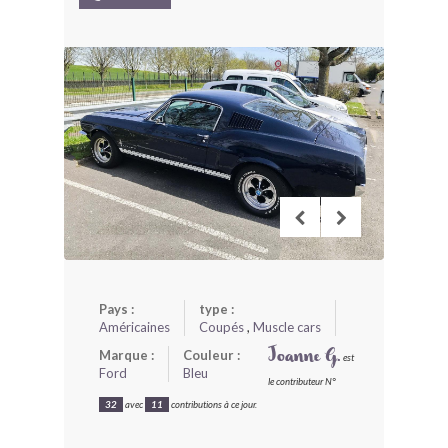
BONJOURLAVIEILLE ?
MODÈLES ET MARQUES
COMMENT FONCTIONNE BLV ?
Pays :
type :
Américaines
Coupés
,
Muscle cars
Marque :
Couleur :
Joanne G.
est
Ford
Bleu
le contributeur N°
32
avec
11
contributions à ce jour.