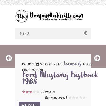
MENU
AU HASARD
POUR CE
07 AVRIL 2018,
NOUS
Joanne G.
PROPOSE UNE
ARCHIVES
Ford Mustang Fastback
1968
LES CONTRIBUTEURS
11
votants
LE BLOG
Et si vous votiez ?
JE VOTE !