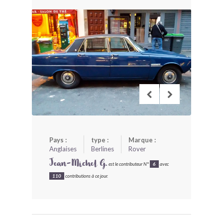
BONJOURLAVIEILLE ?
MODÈLES ET MARQUES
COMMENT FONCTIONNE BLV ?
Pays :
type :
Marque :
Anglaises
Berlines
Rover
Jean-Michel G.
est le contributeur N°
6
avec
110
contributions à ce jour.