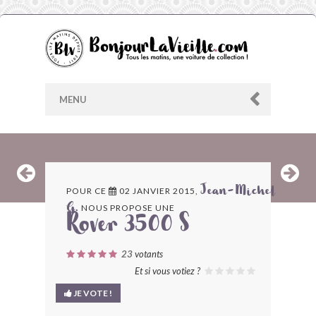
MENU
AU HASARD
POUR CE
02 JANVIER 2015,
Jean-Michel
NOUS PROPOSE UNE
G.
ARCHIVES
Rover 3500 S
LES CONTRIBUTEURS
23
votants
Et si vous votiez ?
LE BLOG
JE VOTE !