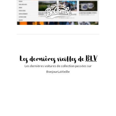
Les dernières vieilles de
BLV
Les dernières voitures de collection passées sur
BonjourLaVieille