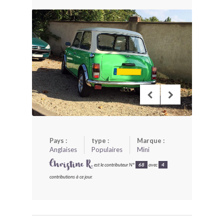
BONJOURLAVIEILLE ?
MODÈLES ET MARQUES
COMMENT FONCTIONNE BLV ?
Pays :
type :
Marque :
Anglaises
Populaires
Mini
Christine R.
est le contributeur N°
68
avec
4
contributions à ce jour.