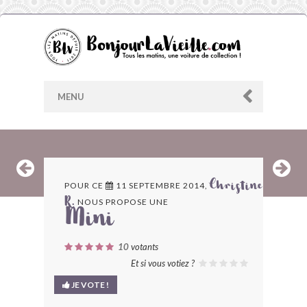
MENU
AU HASARD
POUR CE
11 SEPTEMBRE 2014,
Christine
NOUS PROPOSE UNE
R.
ARCHIVES
Mini
LES CONTRIBUTEURS
10
votants
Et si vous votiez ?
LE BLOG
JE VOTE !