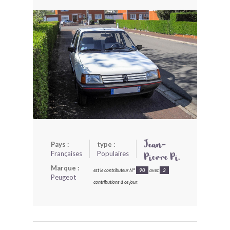
BONJOURLAVIEILLE ?
MODÈLES ET MARQUES
COMMENT FONCTIONNE BLV ?
Pays :
type :
Jean-
Françaises
Populaires
Pierre Pi.
Marque :
est le contributeur N°
90
avec
3
Peugeot
contributions à ce jour.