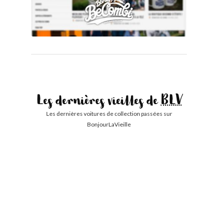
Les dernières vieilles de
BLV
Les dernières voitures de collection passées sur
BonjourLaVieille