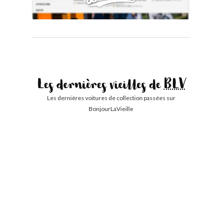
Les dernières vieilles de
BLV
Les dernières voitures de collection passées sur
BonjourLaVieille