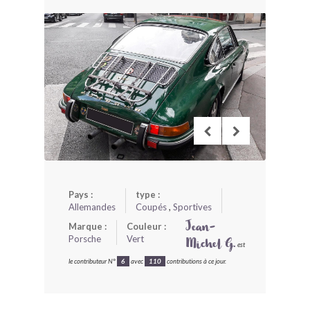
BONJOURLAVIEILLE ?
MODÈLES ET MARQUES
COMMENT FONCTIONNE BLV ?
Pays :
type :
Allemandes
Coupés
,
Sportives
Marque :
Couleur :
Jean-
Porsche
Vert
Michel G.
est
le contributeur N°
6
avec
110
contributions à ce jour.