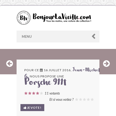
MENU
AU HASARD
POUR CE
16 JUILLET 2016,
Jean-Michel
NOUS PROPOSE UNE
G.
ARCHIVES
Porsche 911t
LES CONTRIBUTEURS
11
votants
Et si vous votiez ?
LE BLOG
JE VOTE !