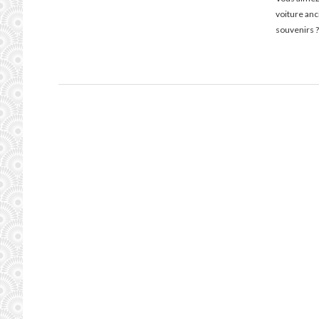
voiture an
souvenirs ?