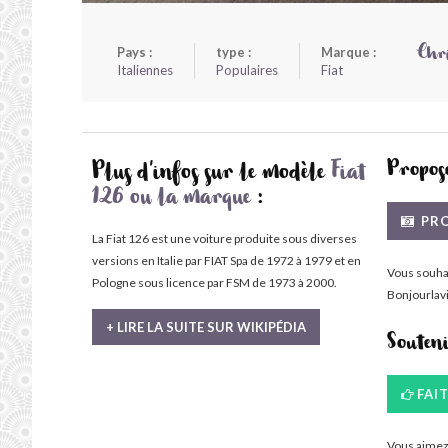
Pays :
type :
Marque :
Chr
Italiennes
Populaires
Fiat
Propose
Plus d'infos sur le modèle
Fiat
126 ou la marque
:
PRO
La Fiat 126 est une voiture produite sous diverses
versions en Italie par FIAT Spa de 1972 à 1979 et en
Vous souha
Pologne sous licence par FSM de 1973 à 2000.
Bonjourlavi
+ LIRE LA SUITE SUR WIKIPÉDIA
Souten
FAI
Vous aimez 