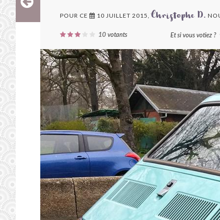
POUR CE
10 JUILLET 2015,
NOU
Christophe D.
10
votants
Et si vous votiez ?