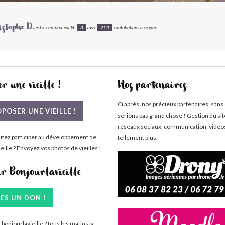
istophe D.
est le contributeur N°
3
avec
214
contributions à ce jour.
r une vieille !
Nos partenaires
Ci après, nos précieux partenaires, sans
POSER UNE VIEILLE !
serions pas grand chose ! Gestion du si
réseaux sociaux, communication, vidéo
itez participer au développement de
tellement plus.
eille ? Envoyez vos photos de vieilles !
ir Bonjourlavieille
TES UN DON !
bonjourlavieille ? tous les matins la