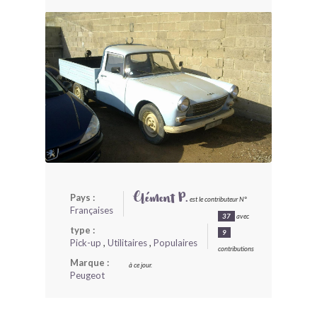
BONJOURLAVIEILLE ?
MODÈLES ET MARQUES
COMMENT FONCTIONNE BLV ?
Pays :
Clément P.
est le contributeur N°
Françaises
37
avec
type :
9
Pick-up
,
Utilitaires
,
Populaires
contributions
Marque :
à ce jour.
Peugeot