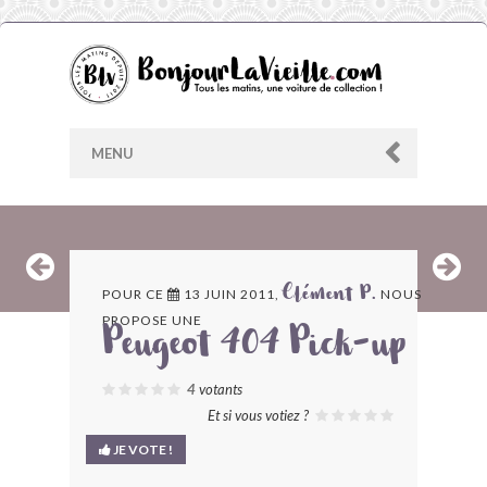
MENU
AU HASARD
POUR CE
13 JUIN 2011,
NOUS
Clément P.
PROPOSE UNE
ARCHIVES
Peugeot 404 Pick-up
LES CONTRIBUTEURS
4
votants
Et si vous votiez ?
LE BLOG
JE VOTE !