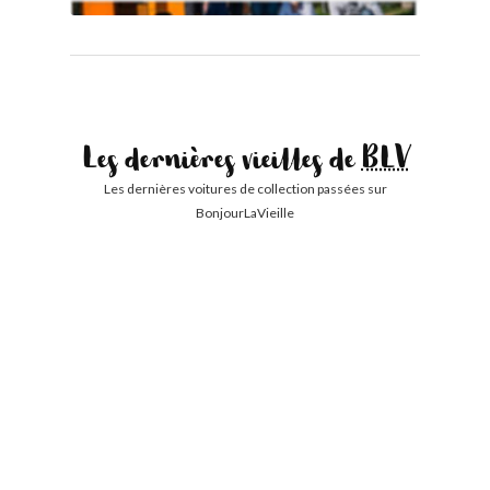
Les dernières vieilles de
BLV
Les dernières voitures de collection passées sur
BonjourLaVieille