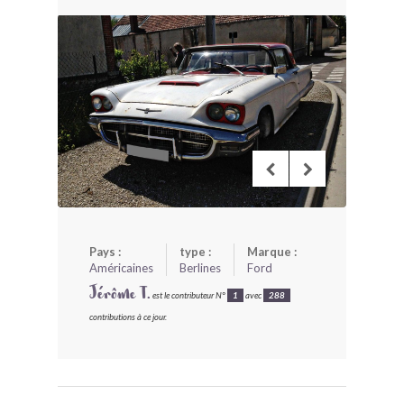
BONJOURLAVIEILLE ?
MODÈLES ET MARQUES
COMMENT FONCTIONNE BLV ?
Pays :
type :
Marque :
Américaines
Berlines
Ford
Jérôme T.
est le contributeur N°
1
avec
288
contributions à ce jour.