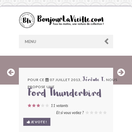
MENU
AU HASARD
POUR CE
07 JUILLET 2013,
NOUS
Jérôme T.
PROPOSE UNE
ARCHIVES
Ford Thunderbird
LES CONTRIBUTEURS
11
votants
Et si vous votiez ?
LE BLOG
JE VOTE !