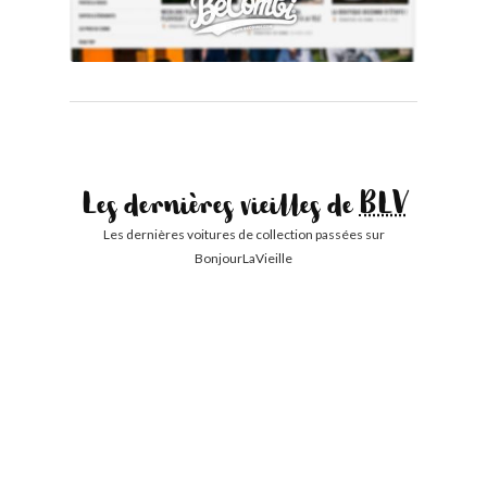
Les dernières vieilles de
BLV
Les dernières voitures de collection passées sur
BonjourLaVieille