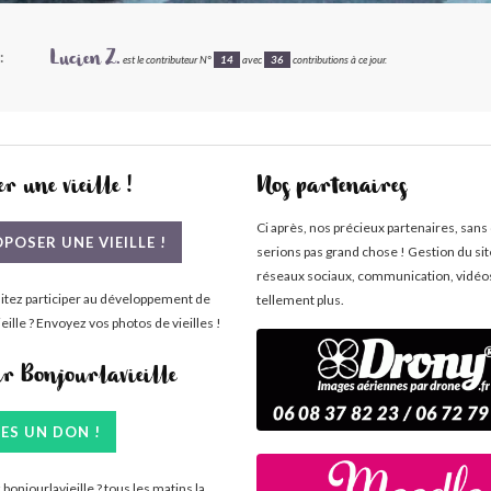
:
Lucien Z.
est le contributeur N°
14
avec
36
contributions à ce jour.
r une vieille !
Nos partenaires
Ci après, nos précieux partenaires, sans
POSER UNE VIEILLE !
serions pas grand chose ! Gestion du si
réseaux sociaux, communication, vidéo
itez participer au développement de
tellement plus.
eille ? Envoyez vos photos de vieilles !
ir Bonjourlavieille
TES UN DON !
bonjourlavieille ? tous les matins la