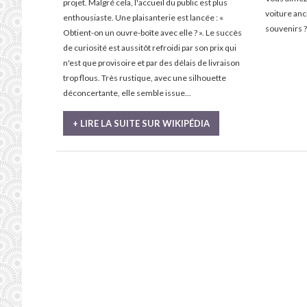
projet. Malgré cela, l'accueil du public est plus
voiture an
enthousiaste. Une plaisanterie est lancée : «
souvenirs ?
Obtient-on un ouvre-boîte avec elle ? ». Le succès
de curiosité est aussitôt refroidi par son prix qui
n'est que provisoire et par des délais de livraison
trop flous. Très rustique, avec une silhouette
déconcertante, elle semble issue...
+ LIRE LA SUITE SUR WIKIPÉDIA