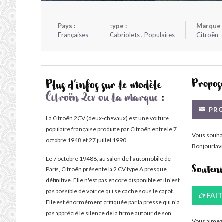
Pays :
type :
Marque 
Françaises
Cabriolets
,
Populaires
Citroën
Propose
Plus d'infos sur le modèle
Citroën 2cv ou la marque
:
PRO
La Citroën 2CV (deux-chevaux) est une voiture
populaire française produite par Citroën entre le 7
Vous souha
octobre 1948 et 27 juillet 1990.
Bonjourlavi
Le 7 octobre 19488, au salon de l'automobile de
Paris, Citroën présente la 2 CV type A presque
Souten
définitive. Elle n'est pas encore disponible et il n'est
pas possible de voir ce qui se cache sous le capot.
FAI
Elle est énormément critiquée par la presse qui n'a
pas apprécié le silence de la firme autour de son
Vous aimez 