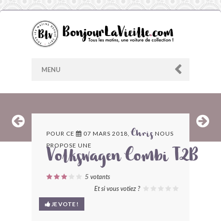
MENU
AU HASARD
POUR CE
07 MARS 2018,
NOUS
Chris
PROPOSE UNE
ARCHIVES
Volkswagen Combi T2B
LES CONTRIBUTEURS
5
votants
Et si vous votiez ?
LE BLOG
JE VOTE !