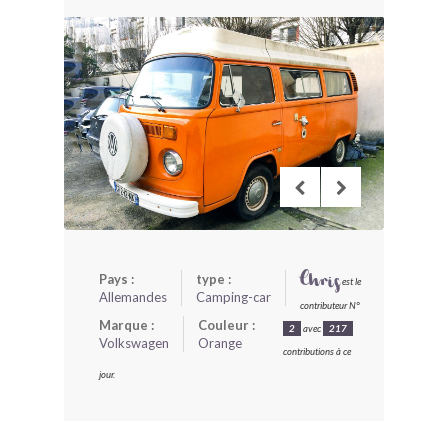
BONJOURLAVIEILLE ?
MODÈLES ET MARQUES
COMMENT FONCTIONNE BLV ?
Pays :
type :
Chris
est le
Allemandes
Camping-car
contributeur N°
Marque :
Couleur :
2
avec
217
Volkswagen
Orange
contributions à ce
jour.