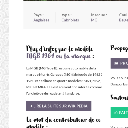
Pays :
type :
Marque :
Coul
Anglaises
Cabriolets
MG
Beig
Propose
Plus d'infos sur le modèle
MGB 1964 ou la marque
:
PRO
La MGB (MG Type B), est une automobile de la
marque Morris Garages (MG) fabriquée de 1962 à
Vous souha
1980 et déclinée en quatre modèles : MK1, MK2,
Bonjourlavi
MK3 et MK4. Elle est souvent considérée comme
l'archétype du roadster à l'anglaise.
Souten
+ LIRE LA SUITE SUR WIKIPÉDIA
FAI
Le mot du contributeur de ce
Vous aimez 