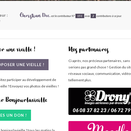
eur :
Christian Dec.
est le contributeur N°
151
avec
2
contributions à ce jour.
e
r une vieille !
Nos partenaires
Ci après, nos précieux partenaires, sans
POSER UNE VIEILLE !
serions pas grand chose ! Gestion du si
réseaux sociaux, communication, vidéo
itez participer au développement de
tellement plus.
eille ? Envoyez vos photos de vieilles !
ir Bonjourlavieille
TES UN DON !
bonjourlavieille ? tous les matins la