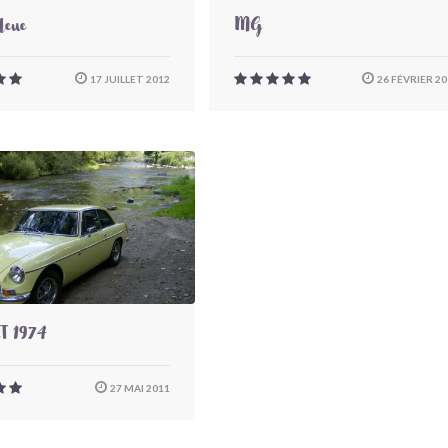
eue
MG
17 JUILLET 2012
26 FÉVRIER 20
T 1974
27 MAI 2011