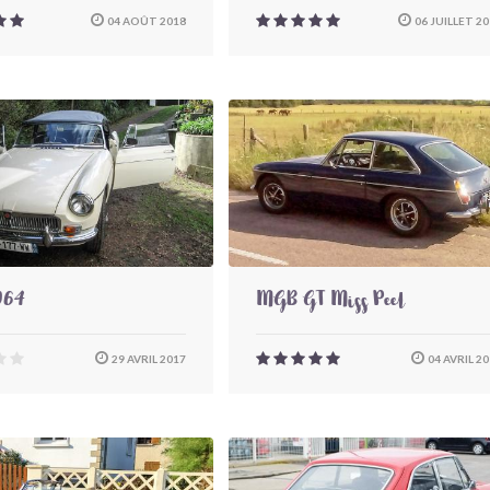
04 AOÛT 2018
06 JUILLET 2
964
MGB GT Miss Peel
29 AVRIL 2017
04 AVRIL 2