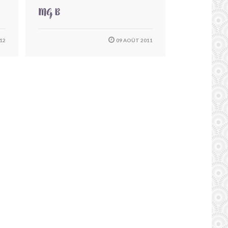
MG B
12
09 AOÛT 2011