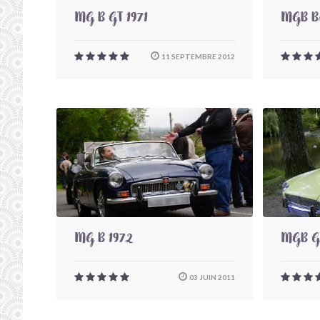
MG B GT 1971
MGB Bl
11 SEPTEMBRE 2012
MG B 1972
MGB G
03 JUIN 2011