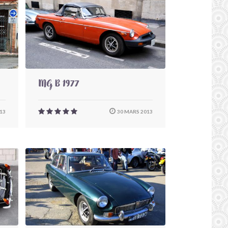
MG B 1977
013
30 MARS 2013