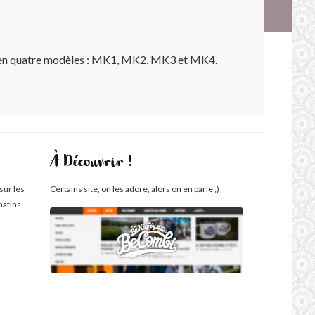
e en quatre modèles : MK1, MK2, MK3 et MK4.
À Découvrir !
sur les
Certains site, on les adore, alors on en parle ;)
matins