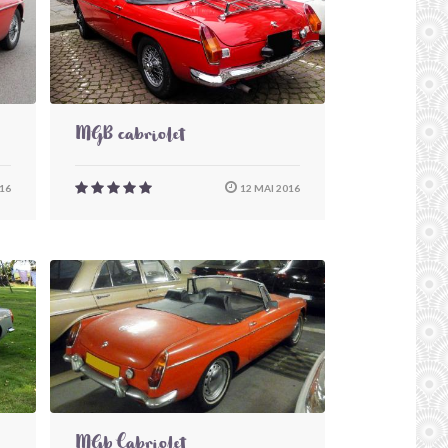
MGB cabriolet
016
12 MAI 2016
MGb Cabriolet