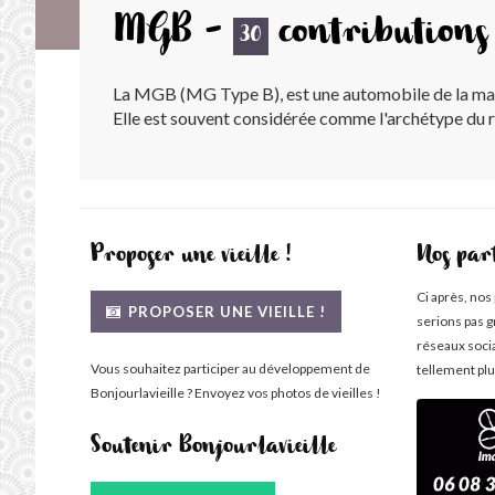
MGB -
contributions
30
La MGB (MG Type B), est une automobile de la ma
Elle est souvent considérée comme l'archétype du ro
Proposer une vieille !
Nos par
Ci après, nos
PROPOSER UNE VIEILLE !
serions pas g
réseaux soci
Vous souhaitez participer au développement de
tellement plu
Bonjourlavieille ? Envoyez vos photos de vieilles !
Soutenir Bonjourlavieille