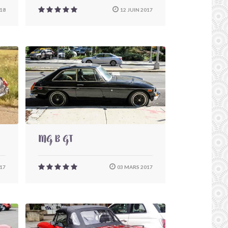
018
12 JUIN 2017
MG B GT
017
03 MARS 2017