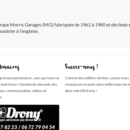
rque Morris Garages (MG) fabriquée de 1962 à 1980 et décliné
adster à l'anglaise.
tenaires
Suivez-nous !
 précieux partenaires, sans qui nous ne
Comme des milliers de fans, suivez-nous 
rand chose ! Gestion du site web, des
réseaux et recevez votre veilles tous les 
aux, communication, vidéos et
dans votre fil d'actu !
s.