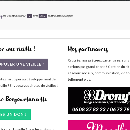
s
est le contributeur N°
2
avec
217
contributions à ce jour.
r une vieille !
Nos partenaires
Ci après, nos précieux partenaires, sans
POSER UNE VIEILLE !
serions pas grand chose ! Gestion du si
réseaux sociaux, communication, vidéo
itez participer au développement de
tellement plus.
eille ? Envoyez vos photos de vieilles !
ir Bonjourlavieille
TES UN DON !
bonjourlavieille ? tous les matins la