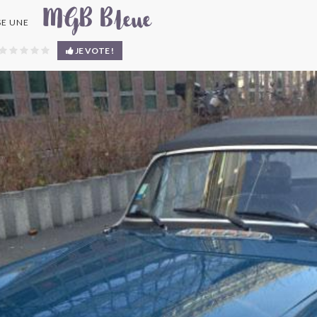
MGB Bleue
E UNE
JE VOTE !