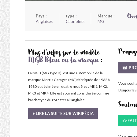
Pays :
type :
Marque :
Chri
Anglaises
Cabriolets
MG
Propose
Plus d'infos sur le modèle
MGB Bleue ou la marque
:
PRO
La MGB (MG Type B), est une automobile de la
marque Morris Garages (MG) fabriquée de 1962 à
Vous souha
1980 et déclinée en quatre modèles : MK1, MK2,
Bonjourlavi
MK3 et MK4. Elle est souvent considérée comme
l'archétype du roadster à l'anglaise.
Souten
+ LIRE LA SUITE SUR WIKIPÉDIA
FAI
Vous aimez 