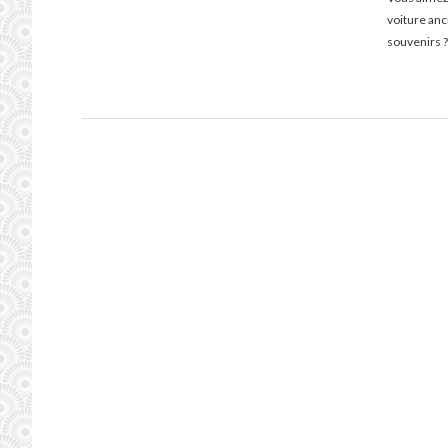
voiture an
souvenirs ?