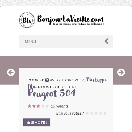
MENU
AU HASARD
POUR CE
09 OCTOBRE 2017,
Philippe
NOUS PROPOSE UNE
Ma.
ARCHIVES
Peugeot 504
LES CONTRIBUTEURS
15
votants
Et si vous votiez ?
LE BLOG
JE VOTE !