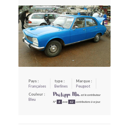
BONJOURLAVIEILLE ?
MODÈLES ET MARQUES
COMMENT FONCTIONNE BLV ?
Pays :
type :
Marque :
Françaises
Berlines
Peugeot
Couleur :
Philippe Ma.
est le contributeur
Bleu
N°
8
avec
62
contributions à ce jour.