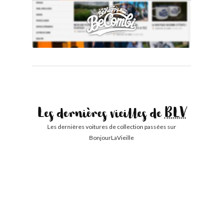
Les dernières vieilles de
BLV
Les dernières voitures de collection passées sur
BonjourLaVieille