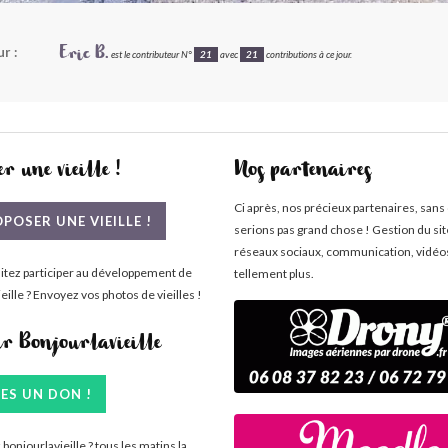
r :
Eric B.
est le contributeur N°
21
avec
21
contributions à ce jour.
r une vieille !
Nos partenaires
Ci après, nos précieux partenaires, sans
POSER UNE VIEILLE !
serions pas grand chose ! Gestion du si
réseaux sociaux, communication, vidéo
itez participer au développement de
tellement plus.
eille ? Envoyez vos photos de vieilles !
ir Bonjourlavieille
TES UN DON !
bonjourlavieille ? tous les matins la