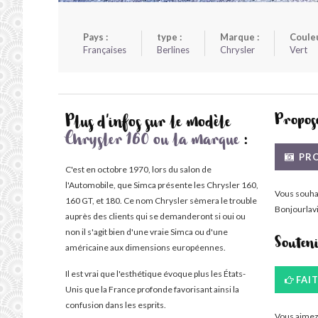
Pays :
type :
Marque :
Couleu
Françaises
Berlines
Chrysler
Vert
Propose
Plus d'infos sur le modèle
Chrysler 160 ou la marque
:
PRO
C'est en octobre 1970, lors du salon de
l'Automobile, que Simca présente les Chrysler 160,
Vous souha
160 GT, et 180. Ce nom Chrysler sèmera le trouble
Bonjourlavi
auprès des clients qui se demanderont si oui ou
non il s'agit bien d'une vraie Simca ou d'une
Souten
américaine aux dimensions européennes.
Il est vrai que l'esthétique évoque plus les États-
FAI
Unis que la France profonde favorisant ainsi la
confusion dans les esprits.
Vous aimez 