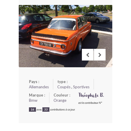
BONJOURLAVIEILLE ?
MODÈLES ET MARQUES
COMMENT FONCTIONNE BLV ?
Pays :
type :
Allemandes
Coupés
,
Sportives
Marque :
Couleur :
Théophile B.
Bmw
Orange
est le contributeur N°
16
avec
33
contributions à ce jour.