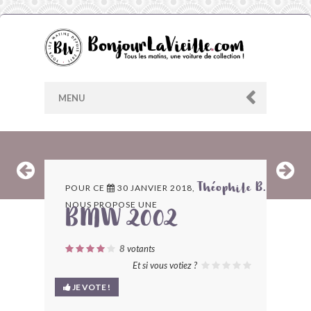
MENU
AU HASARD
POUR CE
30 JANVIER 2018,
Théophile B.
NOUS PROPOSE UNE
ARCHIVES
BMW 2002
LES CONTRIBUTEURS
8
votants
Et si vous votiez ?
LE BLOG
JE VOTE !