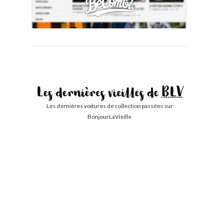
Les dernières vieilles de
BLV
Les dernières voitures de collection passées sur
BonjourLaVieille