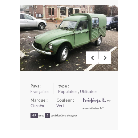
BONJOURLAVIEILLE ?
MODÈLES ET MARQUES
COMMENT FONCTIONNE BLV ?
Pays :
type :
Françaises
Populaires
,
Utilitaires
Marque :
Couleur :
Frédéric E.
est
Citroën
Vert
le contributeur N°
49
avec
5
contributions à ce jour.