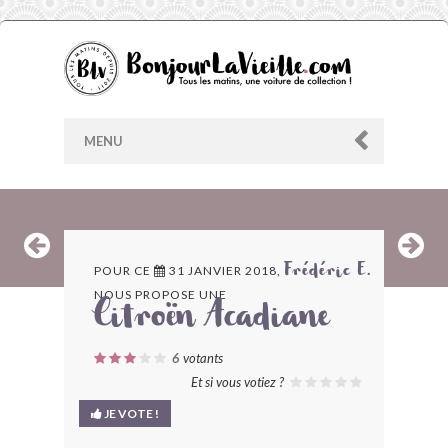
MENU
AU HASARD
POUR CE
31 JANVIER 2018,
Frédéric E.
NOUS PROPOSE UNE
ARCHIVES
Citroën Acadiane
LES CONTRIBUTEURS
6
votants
Et si vous votiez ?
LE BLOG
JE VOTE !