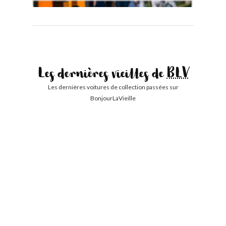
Les dernières vieilles de
BLV
Les dernières voitures de collection passées sur
BonjourLaVieille