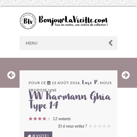
MENU
AU HASARD
POUR CE
13 AOÛT 2016,
NOUS
Loic P.
PROPOSE UNE
ARCHIVES
VW Karmann Ghia
Type 14
LES CONTRIBUTEURS
12
votants
LE BLOG
Et si vous votiez ?
JE VOTE !