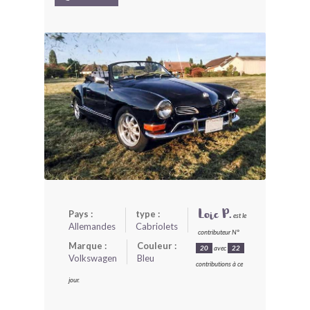
BONJOURLAVIEILLE ?
MODÈLES ET MARQUES
COMMENT FONCTIONNE BLV ?
Pays :
type :
Loic P.
est le
Allemandes
Cabriolets
contributeur N°
Marque :
Couleur :
20
avec
22
Volkswagen
Bleu
contributions à ce
jour.