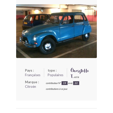
BONJOURLAVIEILLE ?
MODÈLES ET MARQUES
COMMENT FONCTIONNE BLV ?
Pays :
type :
Christelle
Françaises
Populaires
T.
est le
Marque :
contributeur N°
19
avec
22
Citroën
contributions à ce jour.