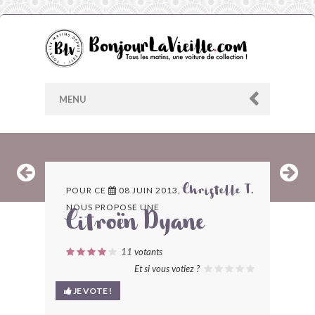
MENU
AU HASARD
POUR CE
08 JUIN 2013,
Christelle T.
NOUS PROPOSE UNE
ARCHIVES
Citroën Dyane
LES CONTRIBUTEURS
11
votants
Et si vous votiez ?
LE BLOG
JE VOTE !