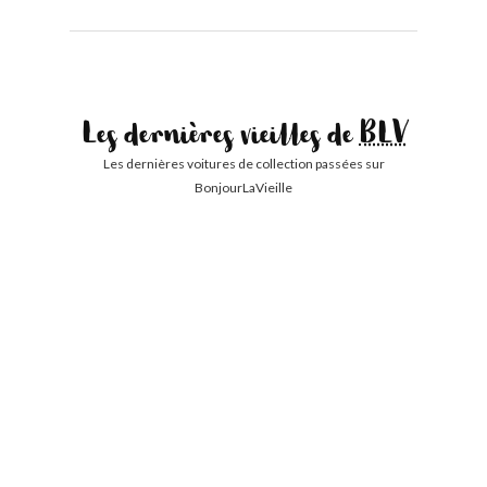
Les dernières vieilles de
BLV
Les dernières voitures de collection passées sur
BonjourLaVieille