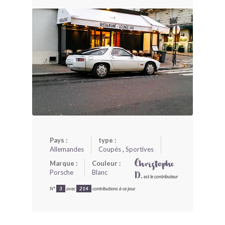
BONJOURLAVIEILLE ?
MODÈLES ET MARQUES
COMMENT FONCTIONNE BLV ?
Pays :
type :
Allemandes
Coupés
,
Sportives
Marque :
Couleur :
Christophe
Porsche
Blanc
D.
est le contributeur
N°
3
avec
214
contributions à ce jour.