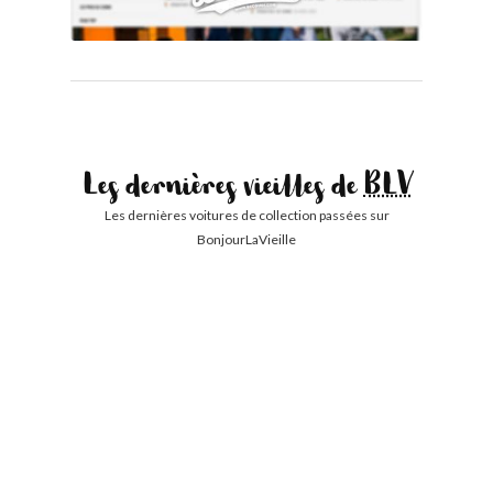
Les dernières vieilles de
BLV
Les dernières voitures de collection passées sur
BonjourLaVieille