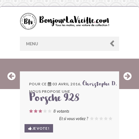
MENU
AU HASARD
POUR CE
03 AVRIL 2016,
Christophe D.
NOUS PROPOSE UNE
ARCHIVES
Porsche 928
LES CONTRIBUTEURS
8
votants
Et si vous votiez ?
LE BLOG
JE VOTE !