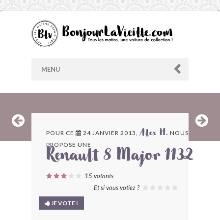
MENU
AU HASARD
POUR CE
24 JANVIER 2013,
NOUS
Alex H.
PROPOSE UNE
ARCHIVES
Renault 8 Major 1132
LES CONTRIBUTEURS
15
votants
Et si vous votiez ?
LE BLOG
JE VOTE !