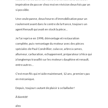
impérative de passer chez moi en révision deux fois par an
si possible.
Une seule panne, deux heures d'immobilisation pour un
roulement avant dans le centre de la france, toujours un
agent Renault qui avait en stock la pièce...
Je l'ai reprise en 1998, démontage et restauration
complète, puis remontage du moteur avec des pièces
spéciales de Paul Condrillier, culasse, arbre à cames,
allumeur, carburation, echappement, préparateur à Nice qui
à longtemps travaillé sur les moteurs dauphine et renault,
entre autres...
C'est mon fils qui m'aide maintenant, 12 ans, premiers pas
en mécanique.
Depuis, toujours autant de plaisir à se ballader!
À bientôt!
alex