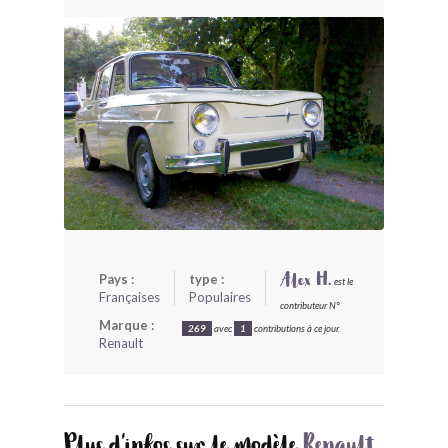
BONJOURLAVIEILLE ?
MODÈLES ET MARQUES
COMMENT FONCTIONNE BLV ?
Pays :
type :
Alex H.
est le
Françaises
Populaires
contributeur N°
Marque :
269
avec
1
contributions à ce jour.
Renault