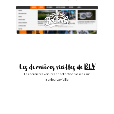
Les dernières vieilles de
BLV
Les dernières voitures de collection passées sur
BonjourLaVieille