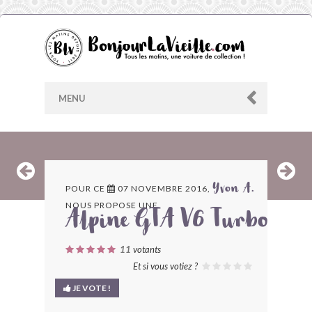
MENU
AU HASARD
POUR CE
07 NOVEMBRE 2016,
Yvon A.
NOUS PROPOSE UNE
ARCHIVES
Alpine GTA V6 Turbo
LES CONTRIBUTEURS
11
votants
Et si vous votiez ?
LE BLOG
JE VOTE !