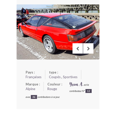
BONJOURLAVIEILLE ?
MODÈLES ET MARQUES
COMMENT FONCTIONNE BLV ?
Pays :
type :
Françaises
Coupés
,
Sportives
Marque :
Couleur :
Yvon A.
est le
Alpine
Rouge
contributeur N°
12
avec
46
contributions à ce jour.