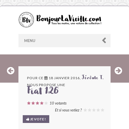
MENU
AU HASARD
POUR CE
18 JANVIER 2016,
Jérôme T.
NOUS PROPOSE UNE
ARCHIVES
Fiat 126
LES CONTRIBUTEURS
10
votants
Et si vous votiez ?
LE BLOG
JE VOTE !