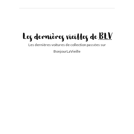
Les dernières vieilles de
BLV
Les dernières voitures de collection passées sur
BonjourLaVieille