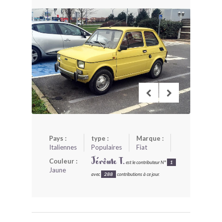
BONJOURLAVIEILLE ?
MODÈLES ET MARQUES
COMMENT FONCTIONNE BLV ?
Pays :
type :
Marque :
Italiennes
Populaires
Fiat
Couleur :
Jérôme T.
est le contributeur N°
1
Jaune
avec
288
contributions à ce jour.