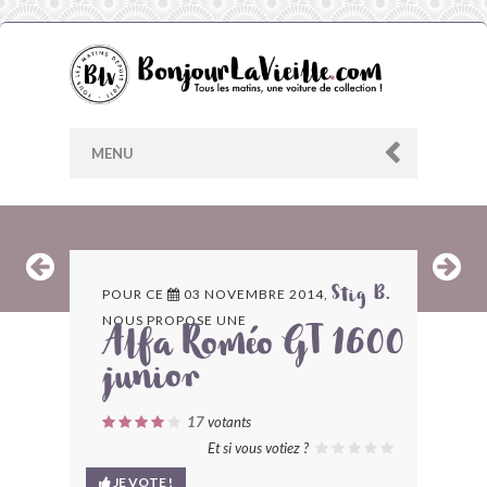
MENU
AU HASARD
POUR CE
03 NOVEMBRE 2014,
Stig B.
NOUS PROPOSE UNE
ARCHIVES
Alfa Roméo GT 1600
junior
LES CONTRIBUTEURS
17
votants
LE BLOG
Et si vous votiez ?
JE VOTE !