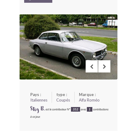
BONJOURLAVIEILLE ?
MODÈLES ET MARQUES
COMMENT FONCTIONNE BLV ?
Pays :
type :
Marque :
Italiennes
Coupés
Alfa Roméo
Stig B.
est le contributeur N°
352
avec
1
contributions
à ce jour.