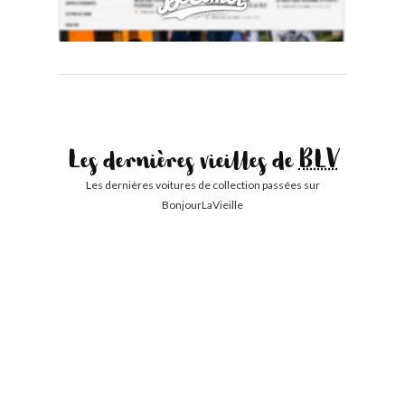
Les dernières vieilles de
BLV
Les dernières voitures de collection passées sur
BonjourLaVieille