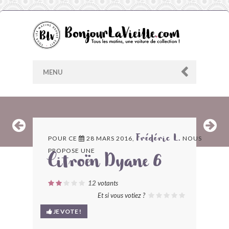
MENU
AU HASARD
POUR CE
28 MARS 2016,
NOUS
Frédéric L.
PROPOSE UNE
ARCHIVES
Citroën Dyane 6
LES CONTRIBUTEURS
12
votants
Et si vous votiez ?
LE BLOG
JE VOTE !