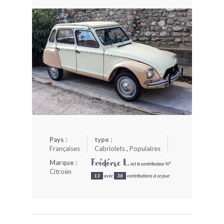
BONJOURLAVIEILLE ?
MODÈLES ET MARQUES
COMMENT FONCTIONNE BLV ?
Pays :
type :
Françaises
Cabriolets
,
Populaires
Marque :
Frédéric L.
est le contributeur N°
Citroën
13
avec
38
contributions à ce jour.