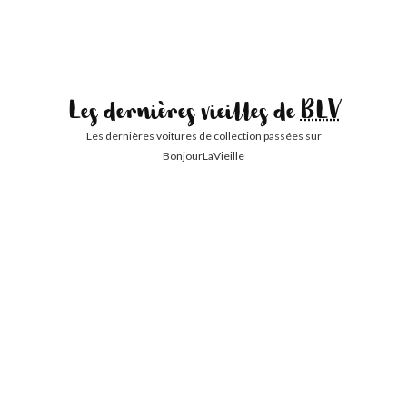
Les dernières vieilles de
BLV
Les dernières voitures de collection passées sur
BonjourLaVieille