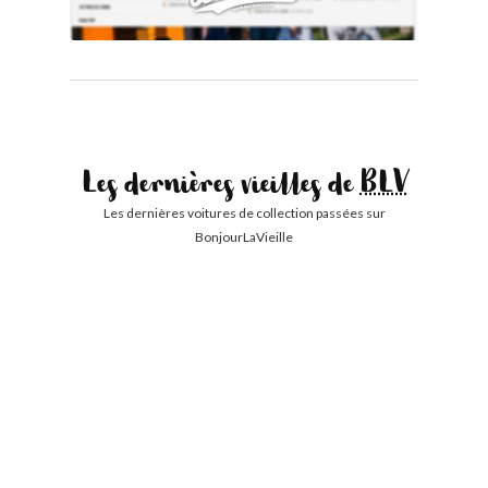
Les dernières vieilles de
BLV
Les dernières voitures de collection passées sur
BonjourLaVieille