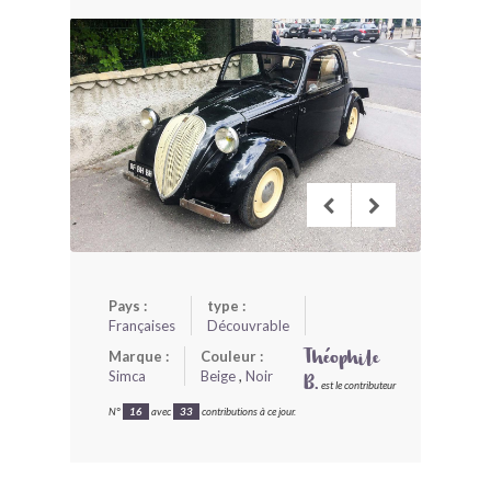
BONJOURLAVIEILLE ?
MODÈLES ET MARQUES
COMMENT FONCTIONNE BLV ?
Pays :
type :
Françaises
Découvrable
Marque :
Couleur :
Théophile
Simca
Beige
,
Noir
B.
est le contributeur
N°
16
avec
33
contributions à ce jour.