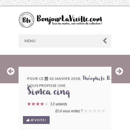
MENU
AU HASARD
POUR CE
10 JANVIER 2018,
Théophile B.
NOUS PROPOSE UNE
ARCHIVES
Simca cinq
LES CONTRIBUTEURS
13
votants
Et si vous votiez ?
LE BLOG
JE VOTE !