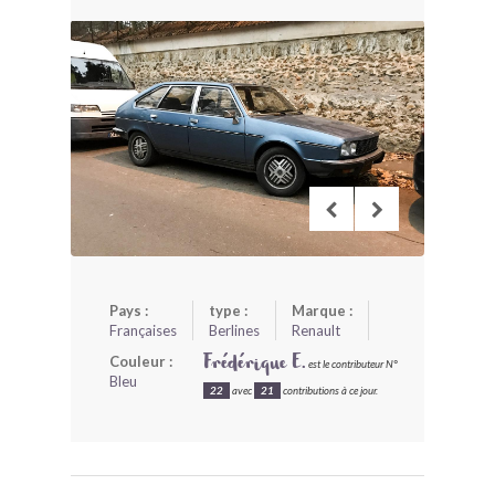
BONJOURLAVIEILLE ?
MODÈLES ET MARQUES
COMMENT FONCTIONNE BLV ?
Pays :
type :
Marque :
Françaises
Berlines
Renault
Couleur :
Frédérique E.
est le contributeur N°
Bleu
22
avec
21
contributions à ce jour.