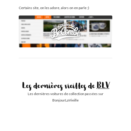
Certains site, on les adore, alors on en parle ;)
Les dernières vieilles de
BLV
Les dernières voitures de collection passées sur
BonjourLaVieille