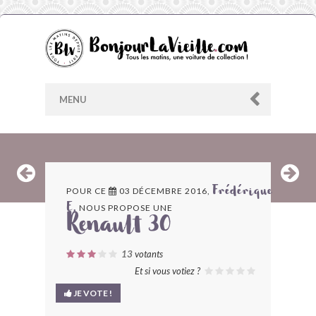
MENU
AU HASARD
POUR CE
03 DÉCEMBRE 2016,
Frédérique
NOUS PROPOSE UNE
E.
ARCHIVES
Renault 30
LES CONTRIBUTEURS
13
votants
Et si vous votiez ?
LE BLOG
JE VOTE !