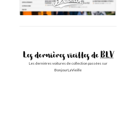
Les dernières vieilles de
BLV
Les dernières voitures de collection passées sur
BonjourLaVieille