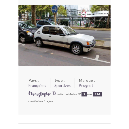
BONJOURLAVIEILLE ?
MODÈLES ET MARQUES
COMMENT FONCTIONNE BLV ?
Pays :
type :
Marque :
Françaises
Sportives
Peugeot
Christophe D.
est le contributeur N°
3
avec
214
contributions à ce jour.