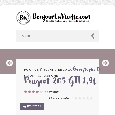
MENU
AU HASARD
POUR CE
30 JANVIER 2015,
Christophe D.
NOUS PROPOSE UNE
ARCHIVES
Peugeot 205 GTI 1,9l
LES CONTRIBUTEURS
11
votants
Et si vous votiez ?
LE BLOG
JE VOTE !