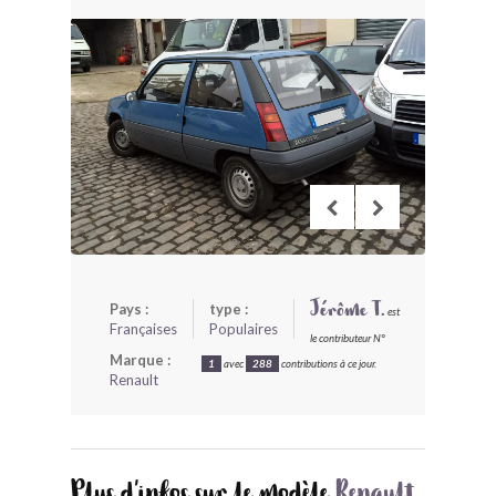
BONJOURLAVIEILLE ?
MODÈLES ET MARQUES
COMMENT FONCTIONNE BLV ?
Pays :
type :
Jérôme T.
est
Françaises
Populaires
le contributeur N°
Marque :
1
avec
288
contributions à ce jour.
Renault