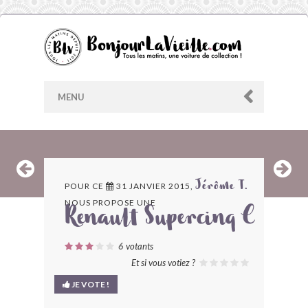
MENU
AU HASARD
POUR CE
31 JANVIER 2015,
Jérôme T.
NOUS PROPOSE UNE
ARCHIVES
Renault Supercinq C
LES CONTRIBUTEURS
6
votants
Et si vous votiez ?
LE BLOG
JE VOTE !