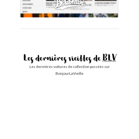
Les dernières vieilles de
BLV
Les dernières voitures de collection passées sur
BonjourLaVieille